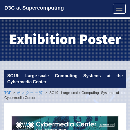
D3C at Supercomputing
Toggle
naviga
Exhibition Poster
SC19: Large-scale Computing Systems at the
Cybermedia Center
TOP
>
ポスター一覧
>
SC19: Large-scale Computing Systems at the
Cybermedia Center