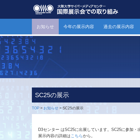
お知らせ
今年の展示内容
過去の展示内容
SC25の展示
TOP
>
お知らせ
>
SC25の展示
D3センター はSC25に出展しています。SC25に参
展示内容の詳細は
こちら
から。