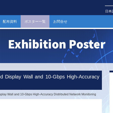
日本
配布資料
ポスター一覧
お問合せ
Exhibition Poster
 Display Wall and 10-Gbps High-Accuracy
lay Wall and 10-Gbps High-Accuracy Distributed Network Monitoring